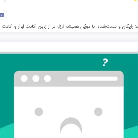
رایگان و تست‌شده. با موپُن همیشه ارزان‌تر از زرین اکانت ابزار و اکا