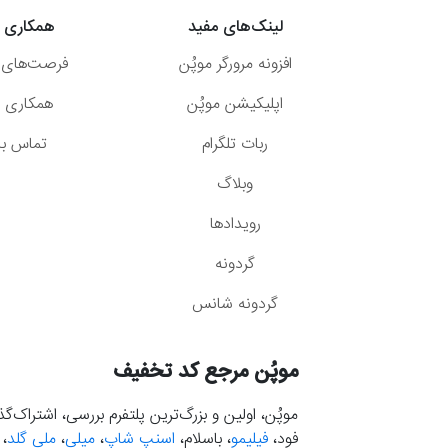
لینک‌های مفید
همکاری ب
افزونه مرورگر موپُن
فرصت‌های 
اپلیکیشن موپُن
همکاری با
ربات تلگرام
تماس با 
وبلاگ
رویدادها
گردونه
گردونه شانس
موپُن مرجع کد تخفیف
موپُن، اولین و بزرگ‌ترین پلتفرم بررسی، اشتراک‌
فود،
فیلیمو
، باسلام،
اسنپ شاپ
،
میلی
،
ملی گلد
،