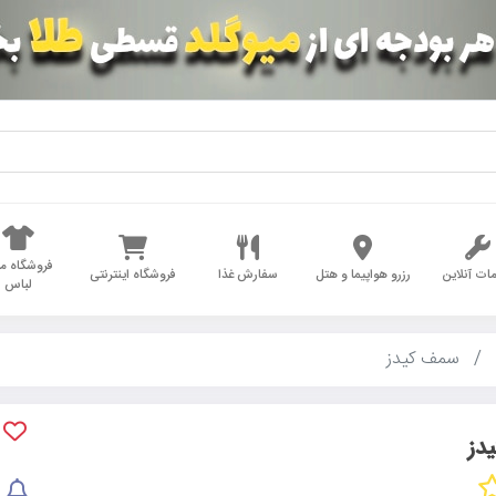
فروشگاه مد
ات آنلاین
رزرو هواپیما و هتل
سفارش غذا
فروشگاه اینترنتی
لباس
سمف کیدز
دز