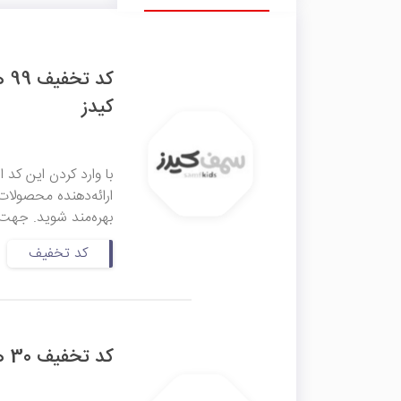
کد
کیدز
بهره‌مند شوید. جهت 
کد تخفیف
کد تخفیف 30 هزار تومانی اولین خرید سمف کیدز