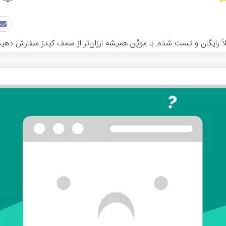
 رایگان و تست شده. با موپُن همیشه ارزان‌تر از سمف کیدز سفارش دهید