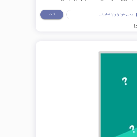
ثبت
!