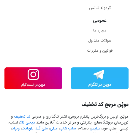
گردونه شانس
عمومی
درباره ما
سوالات متداول
قوانین و مقررات
موپُن مرجع کد تخفیف
موپُن، اولین و بزرگ‌ترین پلتفرم بررسی، اشتراک‌گذاری و معرفی
کد تخفیف
و
کوپن‌های فروشگاه‌های اینترنتی و مراکز خدمات آنلاین مانند
دیجی کالا
، اسنپ،
تپسی، اسنپ فود،
فیلیمو
، باسلام،
اسنپ شاپ
،
میلی
،
ملی گلد
،
بلوبانک
،
ویپاد
،