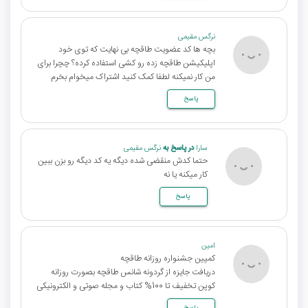
نرگس مقیمی
بچه ها کد عضویت طاقچه بی نهایت که توی خود
اپلیکیشن طاقچه زده رو کشی استفاده کرده؟ چچرا برای
من کار نمیکنه لطفا کمک کنید اشتراک میخوام بخرم
پاسخ
سارا
در پاسخ به
نرگس مقیمی
حتما کدش منقضی شده دیگه یه کد دیگه رو بزن ببین
کار میکنه یا نه
پاسخ
امین
کمپین جشنواره روزانه طاقچه
دریافت جایزه از گردونه شانس طاقچه بصورت روزانه
کوپن تخفیف تا 100% کتاب و مجله صوتی و الکترونیکی