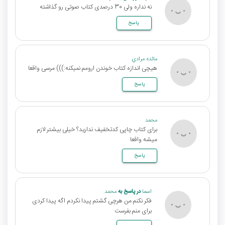
نه نداره ولی 30 درصدی کتاب صوتی رو گذاشته
پاسخ
مائده مرادي
هیچی اندازه کتاب خوندن ارومم نمیکنه:))) مرسی واقعا
پاسخ
محمد
برای کتاب چاپی کدتخفیف ندارید؟ خیلی بیشتر لازم
میشه واقعا
پاسخ
اسما
در پاسخ به
محمد
فکر نکنم من هرچی گشتم پیدا نکردم اگه پیدا کردی
برای منم بفرست