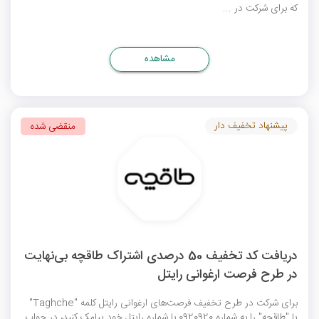
که برای شرکت در ...
مشاهده
پیشنهاد تخفیف دار
منقضی شده
دریافت کد تخفیف 50 درصدی اشتراک طاقچه بی‌نهایت
در طرح فرصت ارغوانی رایتل
برای شرکت در طرح تخفیف فرصت‌های ارغوانی رایتل کلمه "Taghche"
یا "طاقچه" را به شماره 0920920 با شماره رایتل خود پیامک کنید، در جواب