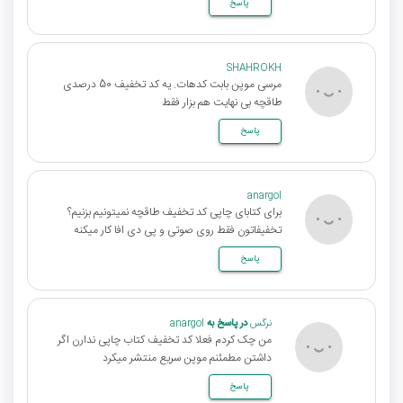
پاسخ
SHAHROKH
مرسی موپن بابت کدهات. یه کد تخفیف 50 درصدی
طاقچه بی نهایت هم بزار فقط
پاسخ
anargol
برای کتابای چاپی کد تخفیف طاقچه نمیتونیم بزنیم؟
تخفیفاتون فقط روی صوتی و پی دی افا کار میکنه
پاسخ
نرگس
در پاسخ به
anargol
من چک کردم فعلا کد تخفیف کتاب چاپی ندارن اگر
داشتن مطمئنم موپن سریع منتشر میکرد
پاسخ