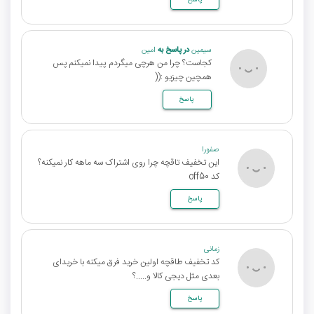
پاسخ
سیمین
در پاسخ به
امین
کجاست؟ چرا من هرچی میگردم پیدا نمیکنم پس
همچین چیزیو :((
پاسخ
صفورا
این تخفیف تاقچه چرا روی اشتراک سه ماهه کار نمیکنه؟
کد off50
پاسخ
زمانی
کد تخفیف طاقچه اولین خرید فرق میکنه با خریدای
بعدی مثل دیجی کالا و.....؟
پاسخ