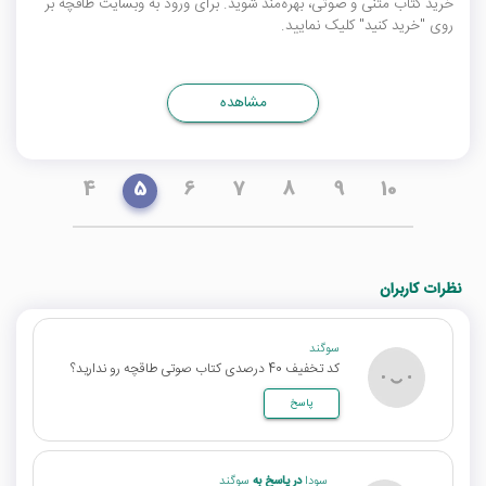
خرید کتاب متنی و صوتی، بهره‌مند شوید. برای ورود به وبسایت طاقچه بر
روی "خرید کنید" کلیک نمایید.
مشاهده
4
5
6
7
8
9
10
نظرات کاربران
سوگند
کد تخفیف 40 درصدی کتاب صوتی طاقچه رو ندارید؟
پاسخ
سودا
در پاسخ به
سوگند