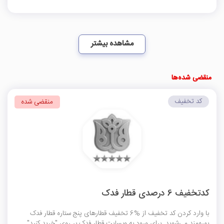
مشاهده بیشتر
منقضی شده‌ها
کد تخفیف
منقضی شده
کدتخفیف 6 درصدی قطار فدک
با وارد کردن کد تخفیف از %6 تخفیف قطارهای پنج ستاره قطار فدک
بهره‌مند می‌شوید. برای ورود به وبسایت قطار فدک بر روی "خرید کنید"