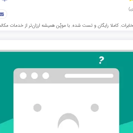
رات. کاملا رایگان و تست شده. با موپُن همیشه ارزان‌تر از خدمات مکالمه