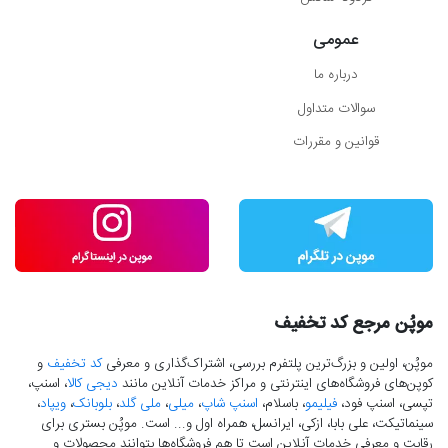
عمومی
درباره ما
سوالات متداول
قوانین و مقررات
موپُن مرجع کد تخفیف
موپُن، اولین و بزرگ‌ترین پلتفرم بررسی، اشتراک‌گذاری و معرفی
کد تخفیف
و
کوپن‌های فروشگاه‌های اینترنتی و مراکز خدمات آنلاین مانند
دیجی کالا
، اسنپ،
تپسی، اسنپ فود،
فیلیمو
، باسلام،
اسنپ شاپ
،
میلی
،
ملی گلد
،
بلوبانک
،
ویپاد
،
سینماتیکت، علی بابا، ازکی، ایرانسل، همراه اول و... است. موپُن بستری برای
رقابت و معرفی خدمات آنلاین است تا هم فروشگاه‌ها بتوانند محصولات و