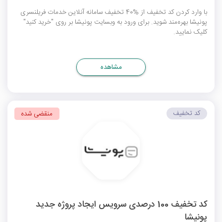
با وارد کردن کد تخفیف از %40 تخفیف سامانه آنلاین خدمات فریلنسری
پونیشا بهره‌مند شوید. برای ورود به وبسایت پونیشا بر روی "خرید کنید"
کلیک نمایید.
مشاهده
کد تخفیف
منقضی شده
کد تخفیف 100 درصدی سرویس ایجاد پروژه جدید
پونیشا