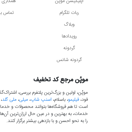
اپلیکیشن موپُن
همکاری با
ربات تلگرام
تماس با 
وبلاگ
رویدادها
گردونه
گردونه شانس
موپُن مرجع کد تخفیف
موپُن، اولین و بزرگ‌ترین پلتفرم بررسی، اشتراک‌
فود،
فیلیمو
، باسلام،
اسنپ شاپ
،
میلی
،
ملی گلد
،
است تا هم فروشگاه‌ها بتوانند محصولات و خدمات 
خدمات، به بهترین و در عین حال ارزان‌ترین آن‌ها 
را به نحو احسن و با بازدهی بیشتر برگزار کنند.