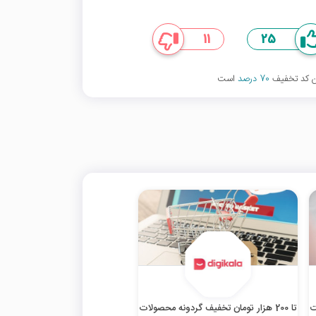
11
25
ین کد تخفیف
70 درصد
است
ت
تا 200 هزار تومان تخفیف گردونه محصولات