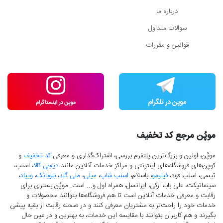
درباره ما
سوالات متداول
قوانین و مقررات
موپُن مرجع کد تخفیف
موپُن، اولین و بزرگ‌ترین پلتفرم بررسی، اشتراک‌گذاری و معرفی
کد تخفیف
و
کوپن‌های فروشگاه‌های اینترنتی و مراکز خدمات آنلاین مانند
دیجی کالا
، اسنپ،
تپسی، اسنپ فود،
فیلیمو
، باسلام،
اسنپ شاپ
،
میلی
،
ملی گلد
،
بلوبانک
،
ویپاد
،
سینماتیکت، علی بابا، ازکی، ایرانسل، همراه اول و... است. موپُن بستری برای
رقابت و معرفی خدمات آنلاین است تا هم فروشگاه‌ها بتوانند محصولات و
خدمات خود را راحت‌تر به مشتریان معرفی کنند و در صحنه رقابت از بقیه پیشی
بگیرند و هم کاربران بتوانند با مقایسه این خدمات، به بهترین و در عین حال