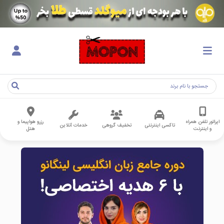
اپراتور تلفن همراه
رزرو هواپیما و
تاکسی اینترنتی
تخفیف گروهی
خدمات آنلاین
و اینترنت
هتل