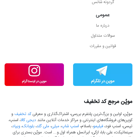
گردونه شانس
عمومی
درباره ما
سوالات متداول
قوانین و مقررات
موپُن مرجع کد تخفیف
موپُن، اولین و بزرگ‌ترین پلتفرم بررسی، اشتراک‌گذاری و معرفی
کد تخفیف
و
کوپن‌های فروشگاه‌های اینترنتی و مراکز خدمات آنلاین مانند
دیجی کالا
، اسنپ،
تپسی، اسنپ فود،
فیلیمو
، باسلام،
اسنپ شاپ
،
میلی
،
ملی گلد
،
بلوبانک
،
ویپاد
،
سینماتیکت، علی بابا، ازکی، ایرانسل، همراه اول و... است. موپُن بستری برای