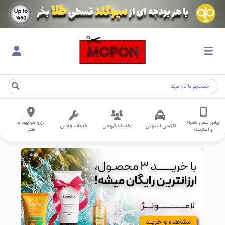
اپراتور تلفن همراه
رزرو هواپیما و
تاکسی اینترنتی
تخفیف گروهی
خدمات آنلاین
و اینترنت
هتل