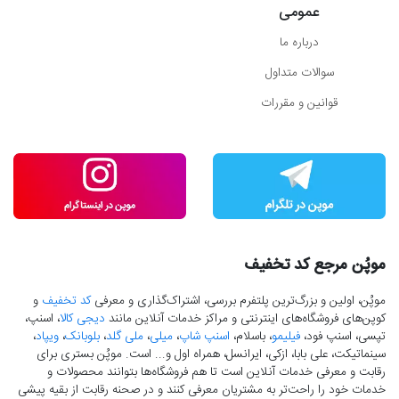
عمومی
درباره ما
سوالات متداول
قوانین و مقررات
موپُن مرجع کد تخفیف
موپُن، اولین و بزرگ‌ترین پلتفرم بررسی، اشتراک‌گذاری و معرفی
کد تخفیف
و
کوپن‌های فروشگاه‌های اینترنتی و مراکز خدمات آنلاین مانند
دیجی کالا
، اسنپ،
تپسی، اسنپ فود،
فیلیمو
، باسلام،
اسنپ شاپ
،
میلی
،
ملی گلد
،
بلوبانک
،
ویپاد
،
سینماتیکت، علی بابا، ازکی، ایرانسل، همراه اول و... است. موپُن بستری برای
رقابت و معرفی خدمات آنلاین است تا هم فروشگاه‌ها بتوانند محصولات و
خدمات خود را راحت‌تر به مشتریان معرفی کنند و در صحنه رقابت از بقیه پیشی