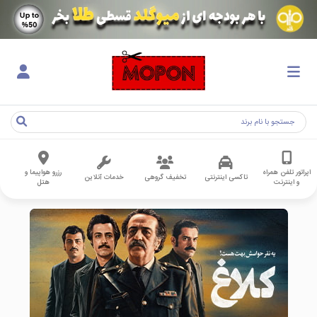
اپراتور تلفن همراه
رزرو هواپیما و
تاکسی اینترنتی
تخفیف گروهی
خدمات آنلاین
و اینترنت
هتل