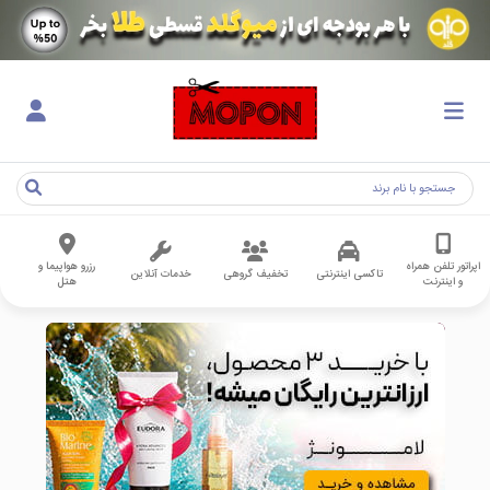
اپراتور تلفن همراه
رزرو هواپیما و
تاکسی اینترنتی
تخفیف گروهی
خدمات آنلاین
و اینترنت
هتل