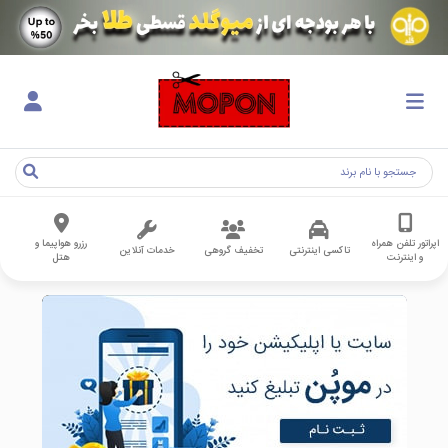
اپراتور تلفن همراه
رزرو هواپیما و
تاکسی اینترنتی
تخفیف گروهی
خدمات آنلاین
و اینترنت
هتل