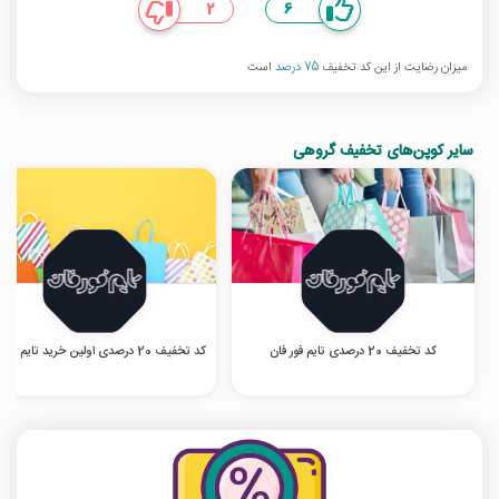
2
6
میزان رضایت از این کد تخفیف
75 درصد
است
سایر کوپن‌های تخفیف گروهی
کد تخفیف 20 درصدی تایم فور فان
کد تخفیف 20 درصدی اولین خرید تایم فور فان