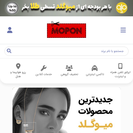
اپراتور تلفن همراه
رزرو هواپیما و
تاکسی اینترنتی
تخفیف گروهی
خدمات آنلاین
و اینترنت
هتل