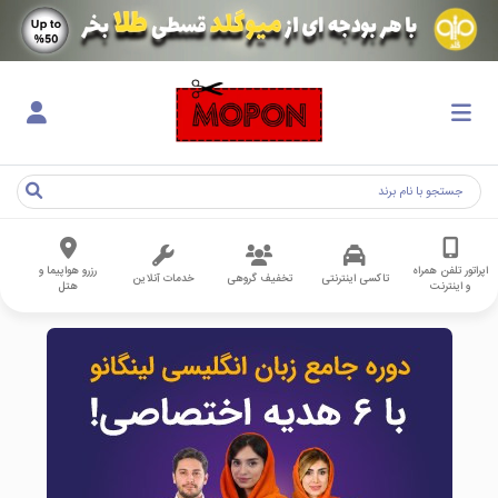
اپراتور تلفن همراه
رزرو هواپیما و
تاکسی اینترنتی
تخفیف گروهی
خدمات آنلاین
و اینترنت
هتل