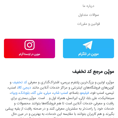
درباره ما
سوالات متداول
قوانین و مقررات
موپُن مرجع کد تخفیف
موپُن، اولین و بزرگ‌ترین پلتفرم بررسی، اشتراک‌گذاری و معرفی
کد تخفیف
و
کوپن‌های فروشگاه‌های اینترنتی و مراکز خدمات آنلاین مانند
دیجی کالا
، اسنپ،
تپسی، اسنپ فود،
فیلیمو
، باسلام،
اسنپ شاپ
،
میلی
،
ملی گلد
،
بلوبانک
،
ویپاد
،
سینماتیکت، علی بابا، ازکی، ایرانسل، همراه اول و... است. موپُن بستری برای
رقابت و معرفی خدمات آنلاین است تا هم فروشگاه‌ها بتوانند محصولات و
خدمات خود را راحت‌تر به مشتریان معرفی کنند و در صحنه رقابت از بقیه پیشی
بگیرند و هم کاربران بتوانند با مقایسه این خدمات، به بهترین و در عین حال