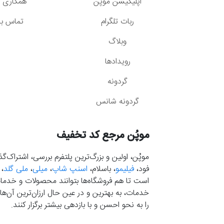
اپلیکیشن موپُن
همکاری با
ربات تلگرام
تماس با 
وبلاگ
رویدادها
گردونه
گردونه شانس
موپُن مرجع کد تخفیف
موپُن، اولین و بزرگ‌ترین پلتفرم بررسی، اشتراک‌
فود،
فیلیمو
، باسلام،
اسنپ شاپ
،
میلی
،
ملی گلد
،
است تا هم فروشگاه‌ها بتوانند محصولات و خدمات 
خدمات، به بهترین و در عین حال ارزان‌ترین آن‌ها 
را به نحو احسن و با بازدهی بیشتر برگزار کنند.