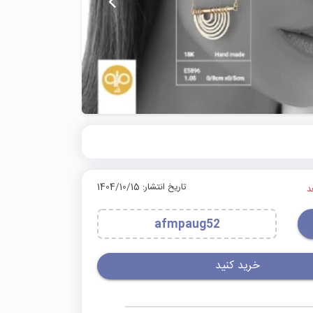
تاریخ انتشار: 1404/10/15
afmpaug52
خرید کنید