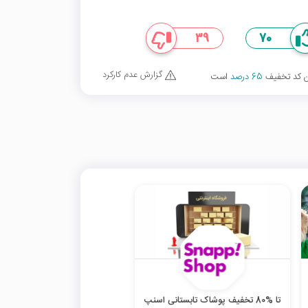
39
70
گزارش عدم کارکرد
ین کد تخفیف
65 درصد
است
تا %80 تخفیف پوشاک تابستانی اسنپ