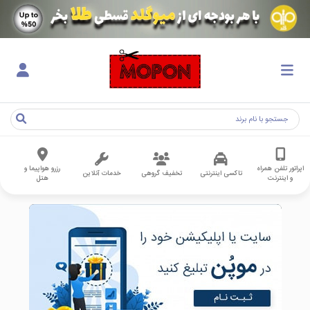
اپراتور تلفن همراه
رزرو هواپیما و
تاکسی اینترنتی
تخفیف گروهی
خدمات آنلاین
و اینترنت
هتل