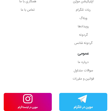
اپلیکیشن موپُن
همکاری با ما
ربات تلگرام
تماس با ما
وبلاگ
رویدادها
گردونه
گردونه شانس
عمومی
درباره ما
سوالات متداول
قوانین و مقررات