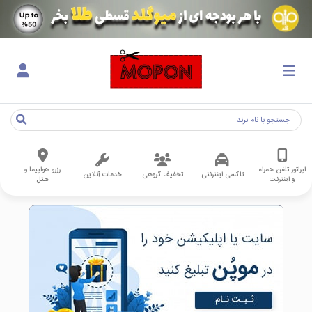
اپراتور تلفن همراه
رزرو هواپیما و
تاکسی اینترنتی
تخفیف گروهی
خدمات آنلاین
و اینترنت
هتل