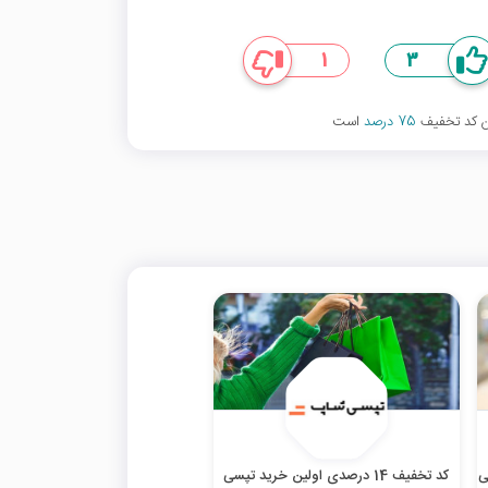
1
3
ین کد تخفیف
75 درصد
است
پی
کد تخفیف 14 درصدی اولین خرید تپسی