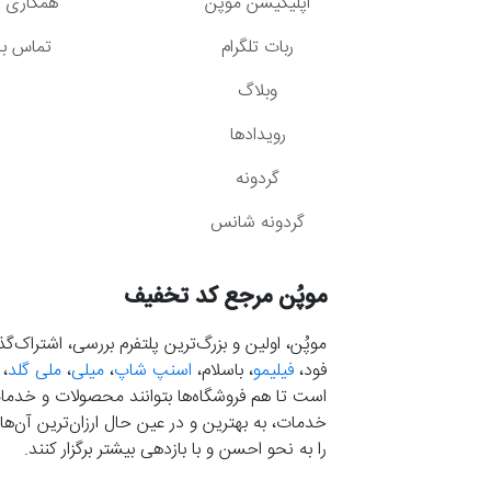
اپلیکیشن موپُن
همکاری با
ربات تلگرام
تماس با 
وبلاگ
رویدادها
گردونه
گردونه شانس
موپُن مرجع کد تخفیف
موپُن، اولین و بزرگ‌ترین پلتفرم بررسی، اشتراک‌
فود،
فیلیمو
، باسلام،
اسنپ شاپ
،
میلی
،
ملی گلد
،
است تا هم فروشگاه‌ها بتوانند محصولات و خدمات 
خدمات، به بهترین و در عین حال ارزان‌ترین آن‌ها 
را به نحو احسن و با بازدهی بیشتر برگزار کنند.