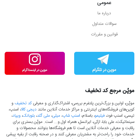
عمومی
درباره ما
سوالات متداول
قوانین و مقررات
موپُن مرجع کد تخفیف
موپُن، اولین و بزرگ‌ترین پلتفرم بررسی، اشتراک‌گذاری و معرفی
کد تخفیف
و
کوپن‌های فروشگاه‌های اینترنتی و مراکز خدمات آنلاین مانند
دیجی کالا
، اسنپ،
تپسی، اسنپ فود،
فیلیمو
، باسلام،
اسنپ شاپ
،
میلی
،
ملی گلد
،
بلوبانک
،
ویپاد
،
سینماتیکت، علی بابا، ازکی، ایرانسل، همراه اول و... است. موپُن بستری برای
رقابت و معرفی خدمات آنلاین است تا هم فروشگاه‌ها بتوانند محصولات و
خدمات خود را راحت‌تر به مشتریان معرفی کنند و در صحنه رقابت از بقیه پیشی