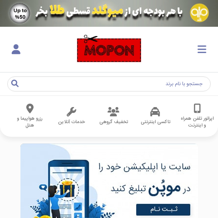
اپراتور تلفن همراه
رزرو هواپیما و
تاکسی اینترنتی
تخفیف گروهی
خدمات آنلاین
و اینترنت
هتل