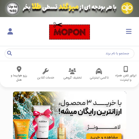
اپراتور تلفن همراه
رزرو هواپیما و
تاکسی اینترنتی
تخفیف گروهی
خدمات آنلاین
و اینترنت
هتل