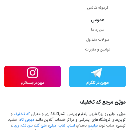
گردونه شانس
عمومی
درباره ما
سوالات متداول
قوانین و مقررات
موپُن مرجع کد تخفیف
موپُن، اولین و بزرگ‌ترین پلتفرم بررسی، اشتراک‌گذاری و معرفی
کد تخفیف
و
کوپن‌های فروشگاه‌های اینترنتی و مراکز خدمات آنلاین مانند
دیجی کالا
، اسنپ،
تپسی، اسنپ فود،
فیلیمو
، باسلام،
اسنپ شاپ
،
میلی
،
ملی گلد
،
بلوبانک
،
ویپاد
،