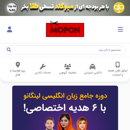
اپراتور تلفن همراه
رزرو هواپیما و
تاکسی اینترنتی
تخفیف گروهی
خدمات آنلاین
و اینترنت
هتل