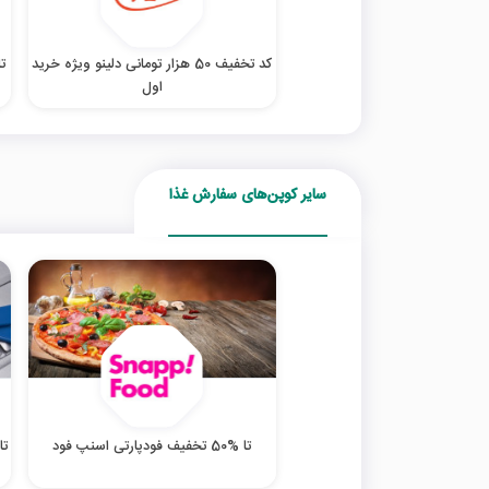
کد تخفیف 50 هزار تومانی دلینو ویژه خرید
تا %30 تخ
اول
سایر کوپن‌های سفارش غذا
تا %50 تخفیف فودپارتی اسنپ فود