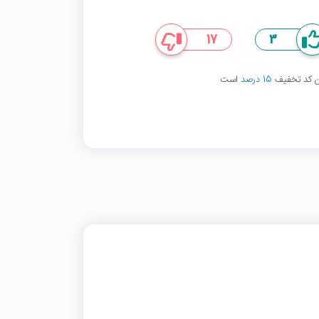
17
3
ین کد تخفیف
15 درصد
است