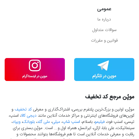
عمومی
درباره ما
سوالات متداول
قوانین و مقررات
موپُن مرجع کد تخفیف
موپُن، اولین و بزرگ‌ترین پلتفرم بررسی، اشتراک‌گذاری و معرفی
کد تخفیف
و
کوپن‌های فروشگاه‌های اینترنتی و مراکز خدمات آنلاین مانند
دیجی کالا
، اسنپ،
تپسی، اسنپ فود،
فیلیمو
، باسلام،
اسنپ شاپ
،
میلی
،
ملی گلد
،
بلوبانک
،
ویپاد
،
سینماتیکت، علی بابا، ازکی، ایرانسل، همراه اول و... است. موپُن بستری برای
رقابت و معرفی خدمات آنلاین است تا هم فروشگاه‌ها بتوانند محصولات و