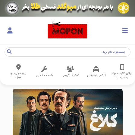
اپراتور تلفن همراه
رزرو هواپیما و
تاکسی اینترنتی
تخفیف گروهی
خدمات آنلاین
و اینترنت
هتل