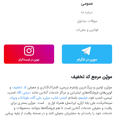
عمومی
درباره ما
سوالات متداول
قوانین و مقررات
موپُن مرجع کد تخفیف
موپُن، اولین و بزرگ‌ترین پلتفرم بررسی، اشتراک‌گذاری و معرفی
کد تخفیف
و
کوپن‌های فروشگاه‌های اینترنتی و مراکز خدمات آنلاین مانند
دیجی کالا
، اسنپ،
تپسی، اسنپ فود،
فیلیمو
، باسلام،
اسنپ شاپ
،
میلی
،
ملی گلد
،
بلوبانک
،
ویپاد
،
سینماتیکت، علی بابا، ازکی، ایرانسل، همراه اول و... است. موپُن بستری برای
رقابت و معرفی خدمات آنلاین است تا هم فروشگاه‌ها بتوانند محصولات و
خدمات خود را راحت‌تر به مشتریان معرفی کنند و در صحنه رقابت از بقیه پیشی