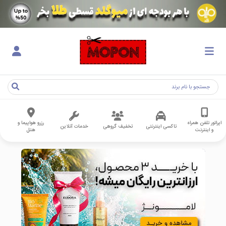
اپراتور تلفن همراه
رزرو هواپیما و
تاکسی اینترنتی
تخفیف گروهی
خدمات آنلاین
و اینترنت
هتل