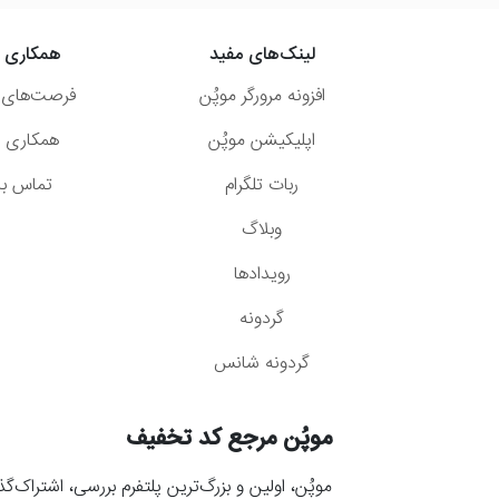
لینک‌های مفید
همکاری ب
افزونه مرورگر موپُن
فرصت‌های 
اپلیکیشن موپُن
همکاری با
ربات تلگرام
تماس با 
وبلاگ
رویدادها
گردونه
گردونه شانس
موپُن مرجع کد تخفیف
موپُن، اولین و بزرگ‌ترین پلتفرم بررسی، اشتراک‌