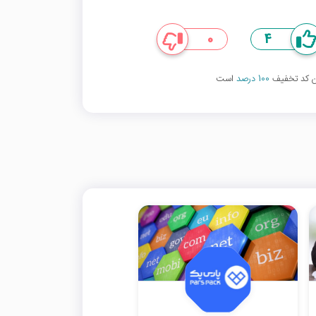
0
4
ین کد تخفیف
100 درصد
است