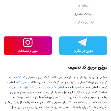
درباره ما
سوالات متداول
قوانین و مقررات
موپُن مرجع کد تخفیف
موپُن، اولین و بزرگ‌ترین پلتفرم بررسی، اشتراک‌گذاری و معرفی
کد تخفیف
و
کوپن‌های فروشگاه‌های اینترنتی و مراکز خدمات آنلاین مانند
دیجی کالا
، اسنپ،
تپسی، اسنپ فود،
فیلیمو
، باسلام،
اسنپ شاپ
،
میلی
،
ملی گلد
،
بلوبانک
،
ویپاد
،
سینماتیکت، علی بابا، ازکی، ایرانسل، همراه اول و... است. موپُن بستری برای
رقابت و معرفی خدمات آنلاین است تا هم فروشگاه‌ها بتوانند محصولات و
خدمات خود را راحت‌تر به مشتریان معرفی کنند و در صحنه رقابت از بقیه پیشی
بگیرند و هم کاربران بتوانند با مقایسه این خدمات، به بهترین و در عین حال