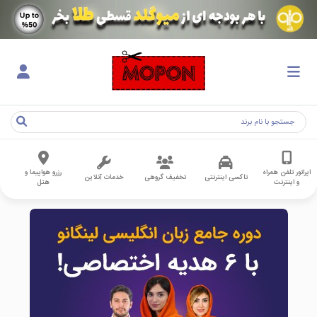
اپراتور تلفن همراه
رزرو هواپیما و
تاکسی اینترنتی
تخفیف گروهی
خدمات آنلاین
و اینترنت
هتل