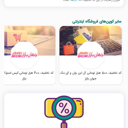
میزان رضایت از این کد تخفیف
100 درصد
است
سایر کوپن‌های فروشگاه اینترنتی
کد تخفیف 500 هزار تومانی آل این وان و آی مک
کد تخفیف 400 هزار تومانی کیس استوک 
جهان بازار
بازار