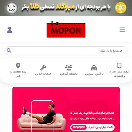
اپراتور تلفن همراه
رزرو هواپیما و
تاکسی اینترنتی
تخفیف گروهی
خدمات آنلاین
و اینترنت
هتل