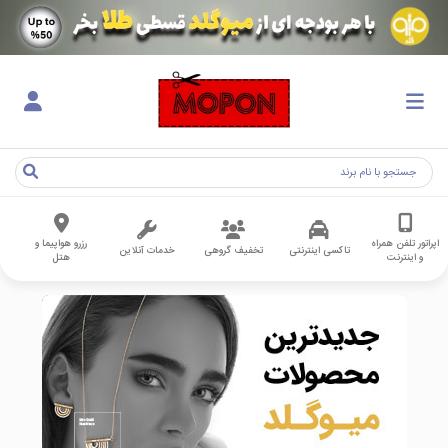
اپراتور تلفن همراه
رزرو هواپیما و
تاکسی اینترنتی
تخفیف گروهی
خدمات آنلاین
و اینترنت
هتل