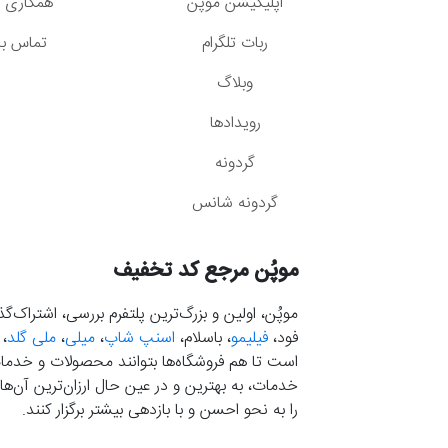
اپلیکیشن موپُن
همکاری با
ربات تلگرام
تماس با 
وبلاگ
رویدادها
گردونه
گردونه شانس
موپُن مرجع کد تخفیف
موپُن، اولین و بزرگ‌ترین پلتفرم بررسی، اشتراک‌
فود،
فیلیمو
، باسلام،
اسنپ شاپ
،
میلی
،
ملی گلد
،
است تا هم فروشگاه‌ها بتوانند محصولات و خدمات 
خدمات، به بهترین و در عین حال ارزان‌ترین آن‌ها 
را به نحو احسن و با بازدهی بیشتر برگزار کنند.