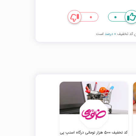
0
0
ین کد تخفیف
0 درصد
است
کد تخفیف 500 هزار تومانی درگاه اسنپ پی