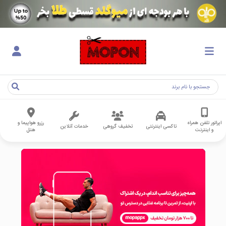
اپراتور تلفن همراه
رزرو هواپیما و
تاکسی اینترنتی
تخفیف گروهی
خدمات آنلاین
و اینترنت
هتل