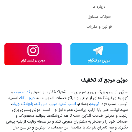
درباره ما
سوالات متداول
قوانین و مقررات
موپُن مرجع کد تخفیف
موپُن، اولین و بزرگ‌ترین پلتفرم بررسی، اشتراک‌گذاری و معرفی
کد تخفیف
و
کوپن‌های فروشگاه‌های اینترنتی و مراکز خدمات آنلاین مانند
دیجی کالا
، اسنپ،
تپسی، اسنپ فود،
فیلیمو
، باسلام،
اسنپ شاپ
،
میلی
،
ملی گلد
،
بلوبانک
،
ویپاد
،
سینماتیکت، علی بابا، ازکی، ایرانسل، همراه اول و... است. موپُن بستری برای
رقابت و معرفی خدمات آنلاین است تا هم فروشگاه‌ها بتوانند محصولات و
خدمات خود را راحت‌تر به مشتریان معرفی کنند و در صحنه رقابت از بقیه پیشی
بگیرند و هم کاربران بتوانند با مقایسه این خدمات، به بهترین و در عین حال