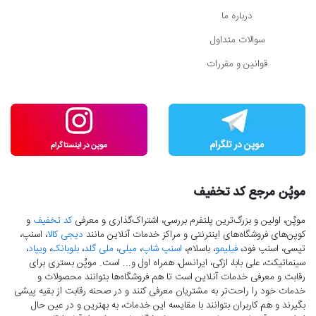
درباره ما
سوالات متداول
قوانین و مقررات
موپُن مرجع کد تخفیف
موپُن، اولین و بزرگ‌ترین پلتفرم بررسی، اشتراک‌گذاری و معرفی
کد تخفیف
و
کوپن‌های فروشگاه‌های اینترنتی و مراکز خدمات آنلاین مانند
دیجی کالا
، اسنپ،
تپسی، اسنپ فود،
فیلیمو
، باسلام،
اسنپ شاپ
،
میلی
،
ملی گلد
،
بلوبانک
،
ویپاد
،
سینماتیکت، علی بابا، ازکی، ایرانسل، همراه اول و... است. موپُن بستری برای
رقابت و معرفی خدمات آنلاین است تا هم فروشگاه‌ها بتوانند محصولات و
خدمات خود را راحت‌تر به مشتریان معرفی کنند و در صحنه رقابت از بقیه پیشی
بگیرند و هم کاربران بتوانند با مقایسه این خدمات، به بهترین و در عین حال