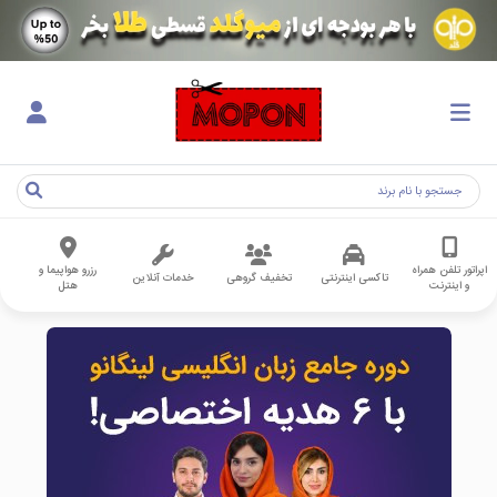
اپراتور تلفن همراه
رزرو هواپیما و
تاکسی اینترنتی
تخفیف گروهی
خدمات آنلاین
و اینترنت
هتل