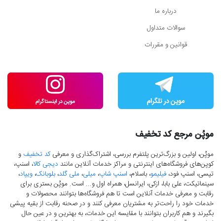
درباره ما
سوالات متداول
قوانین و مقررات
موپُن مرجع کد تخفیف
موپُن، اولین و بزرگ‌ترین پلتفرم بررسی، اشتراک‌گذاری و معرفی
کد تخفیف
و
کوپن‌های فروشگاه‌های اینترنتی و مراکز خدمات آنلاین مانند
دیجی کالا
، اسنپ،
تپسی، اسنپ فود،
فیلیمو
، باسلام،
اسنپ شاپ
،
میلی
،
ملی گلد
،
بلوبانک
،
ویپاد
،
سینماتیکت، علی بابا، ازکی، ایرانسل، همراه اول و... است. موپُن بستری برای
رقابت و معرفی خدمات آنلاین است تا هم فروشگاه‌ها بتوانند محصولات و
خدمات خود را راحت‌تر به مشتریان معرفی کنند و در صحنه رقابت از بقیه پیشی
بگیرند و هم کاربران بتوانند با مقایسه این خدمات، به بهترین و در عین حال