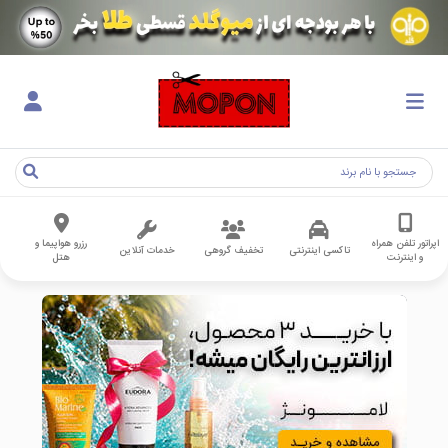
اپراتور تلفن همراه
رزرو هواپیما و
تاکسی اینترنتی
تخفیف گروهی
خدمات آنلاین
و اینترنت
هتل