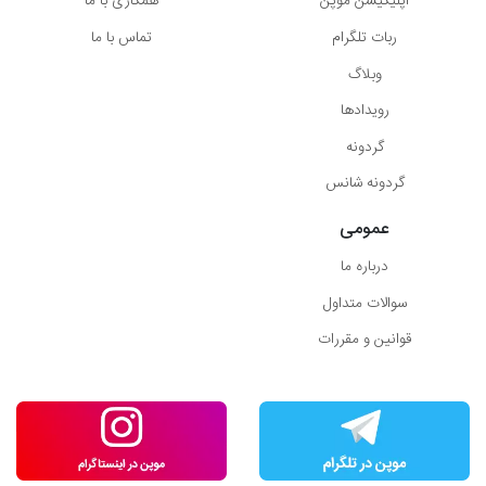
اپلیکیشن موپُن
همکاری با ما
ربات تلگرام
تماس با ما
وبلاگ
رویدادها
گردونه
گردونه شانس
عمومی
درباره ما
سوالات متداول
قوانین و مقررات