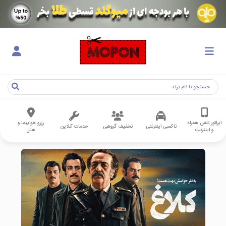
اپراتور تلفن همراه
رزرو هواپیما و
تاکسی اینترنتی
تخفیف گروهی
خدمات آنلاین
و اینترنت
هتل