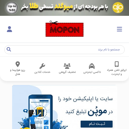
اپراتور تلفن همراه
رزرو هواپیما و
تاکسی اینترنتی
تخفیف گروهی
خدمات آنلاین
و اینترنت
هتل