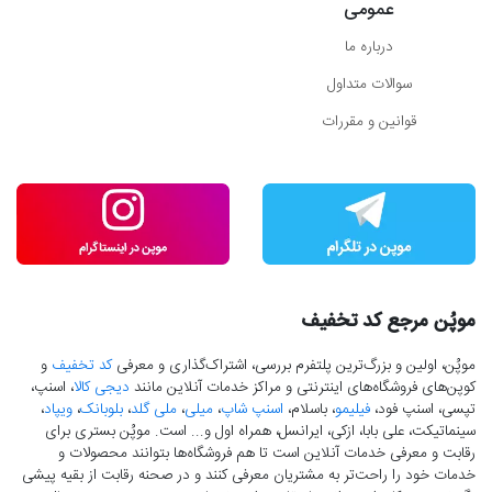
عمومی
درباره ما
سوالات متداول
قوانین و مقررات
موپُن مرجع کد تخفیف
موپُن، اولین و بزرگ‌ترین پلتفرم بررسی، اشتراک‌گذاری و معرفی
کد تخفیف
و
کوپن‌های فروشگاه‌های اینترنتی و مراکز خدمات آنلاین مانند
دیجی کالا
، اسنپ،
تپسی، اسنپ فود،
فیلیمو
، باسلام،
اسنپ شاپ
،
میلی
،
ملی گلد
،
بلوبانک
،
ویپاد
،
سینماتیکت، علی بابا، ازکی، ایرانسل، همراه اول و... است. موپُن بستری برای
رقابت و معرفی خدمات آنلاین است تا هم فروشگاه‌ها بتوانند محصولات و
خدمات خود را راحت‌تر به مشتریان معرفی کنند و در صحنه رقابت از بقیه پیشی