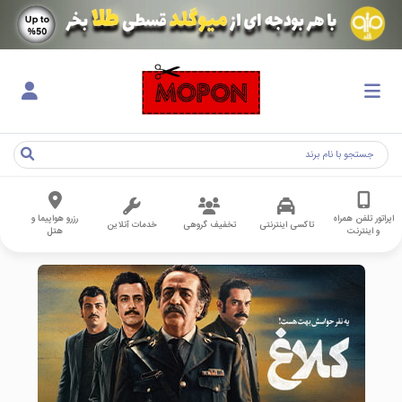
اپراتور تلفن همراه
رزرو هواپیما و
تاکسی اینترنتی
تخفیف گروهی
خدمات آنلاین
و اینترنت
هتل