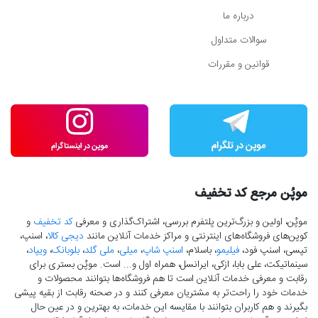
درباره ما
سوالات متداول
قوانین و مقررات
موپُن مرجع کد تخفیف
موپُن، اولین و بزرگ‌ترین پلتفرم بررسی، اشتراک‌گذاری و معرفی
کد تخفیف
و
کوپن‌های فروشگاه‌های اینترنتی و مراکز خدمات آنلاین مانند
دیجی کالا
، اسنپ،
تپسی، اسنپ فود،
فیلیمو
، باسلام،
اسنپ شاپ
،
میلی
،
ملی گلد
،
بلوبانک
،
ویپاد
،
سینماتیکت، علی بابا، ازکی، ایرانسل، همراه اول و... است. موپُن بستری برای
رقابت و معرفی خدمات آنلاین است تا هم فروشگاه‌ها بتوانند محصولات و
خدمات خود را راحت‌تر به مشتریان معرفی کنند و در صحنه رقابت از بقیه پیشی
بگیرند و هم کاربران بتوانند با مقایسه این خدمات، به بهترین و در عین حال