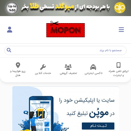
اپراتور تلفن همراه
رزرو هواپیما و
تاکسی اینترنتی
تخفیف گروهی
خدمات آنلاین
و اینترنت
هتل