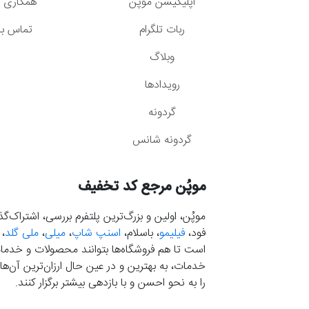
اپلیکیشن موپُن
همکاری با
ربات تلگرام
تماس با 
وبلاگ
رویدادها
گردونه
گردونه شانس
موپُن مرجع کد تخفیف
موپُن، اولین و بزرگ‌ترین پلتفرم بررسی، اشتراک‌
فود،
فیلیمو
، باسلام،
اسنپ شاپ
،
میلی
،
ملی گلد
،
است تا هم فروشگاه‌ها بتوانند محصولات و خدمات 
خدمات، به بهترین و در عین حال ارزان‌ترین آن‌ها 
را به نحو احسن و با بازدهی بیشتر برگزار کنند.