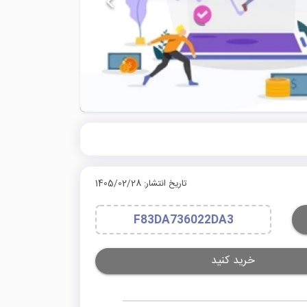
تاریخ انتشار: 1405/02/28
F83DA736022DA3
خرید کنید