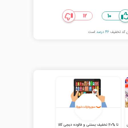
12
10
ین کد تخفیف
46 درصد
است
تا %20 تخفیف بستنی و فالوده دیجی کالا