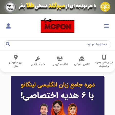
اپراتور تلفن همراه
رزرو هواپیما و
تاکسی اینترنتی
تخفیف گروهی
خدمات آنلاین
و اینترنت
هتل