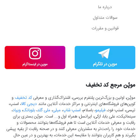
درباره ما
سوالات متداول
قوانین و مقررات
موپُن مرجع کد تخفیف
موپُن، اولین و بزرگ‌ترین پلتفرم بررسی، اشتراک‌گذاری و معرفی
کد تخفیف
و
کوپن‌های فروشگاه‌های اینترنتی و مراکز خدمات آنلاین مانند
دیجی کالا
، اسنپ،
تپسی، اسنپ فود،
فیلیمو
، باسلام،
اسنپ شاپ
،
میلی
،
ملی گلد
،
بلوبانک
،
ویپاد
،
سینماتیکت، علی بابا، ازکی، ایرانسل، همراه اول و... است. موپُن بستری برای
رقابت و معرفی خدمات آنلاین است تا هم فروشگاه‌ها بتوانند محصولات و
خدمات خود را راحت‌تر به مشتریان معرفی کنند و در صحنه رقابت از بقیه پیشی
بگیرند و هم کاربران بتوانند با مقایسه این خدمات، به بهترین و در عین حال