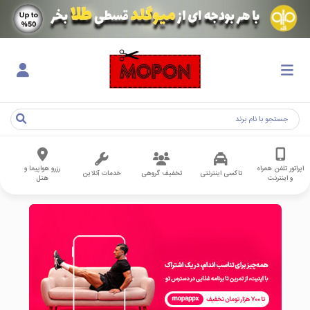
اپراتور تلفن همراه
رزرو هواپیما و
تاکسی اینترنتی
تخفیف گروهی
خدمات آنلاین
و اینترنت
هتل