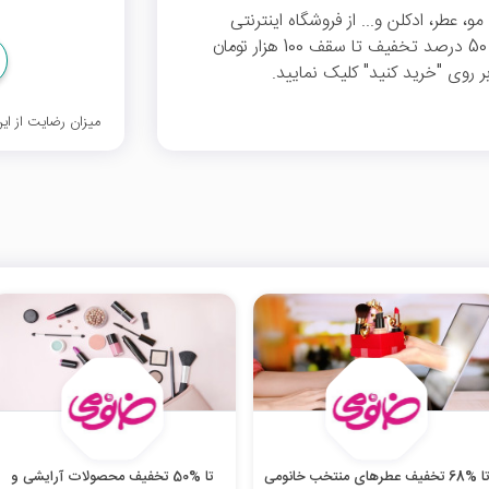
و، عطر، ادکلن و... از فروشگاه اینترنتی
خانومی، با ثبت این کد بر روی سبد خرید خود از 50 درصد تخفیف تا سقف 100 هزار تومان
 روی "خرید کنید" کلیک نمایید.
میزان رضایت از ا
ا %68 تخفیف عطرهای منتخب خانومی
تا %50 تخفیف محصولات آرایشی و