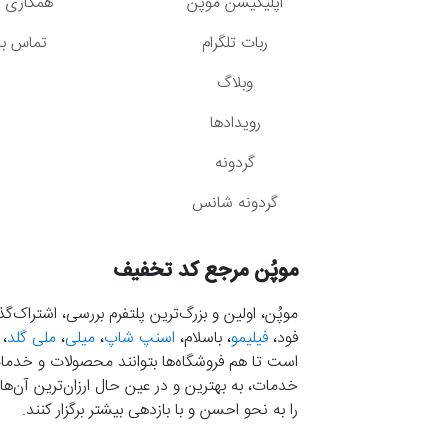
اپلیکیشن موپُن
همکاری با
ربات تلگرام
تماس با 
وبلاگ
رویدادها
گردونه
گردونه شانس
موپُن مرجع کد تخفیف
موپُن، اولین و بزرگ‌ترین پلتفرم بررسی، اشتراک‌
فود،
فیلیمو
، باسلام،
اسنپ شاپ
،
میلی
،
ملی گلد
،
است تا هم فروشگاه‌ها بتوانند محصولات و خدمات 
خدمات، به بهترین و در عین حال ارزان‌ترین آن‌ها 
را به نحو احسن و با بازدهی بیشتر برگزار کنند.