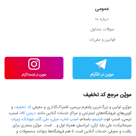
عمومی
درباره ما
سوالات متداول
قوانین و مقررات
موپُن مرجع کد تخفیف
موپُن، اولین و بزرگ‌ترین پلتفرم بررسی، اشتراک‌گذاری و معرفی
کد تخفیف
و
کوپن‌های فروشگاه‌های اینترنتی و مراکز خدمات آنلاین مانند
دیجی کالا
، اسنپ،
تپسی، اسنپ فود،
فیلیمو
، باسلام،
اسنپ شاپ
،
میلی
،
ملی گلد
،
بلوبانک
،
ویپاد
،
سینماتیکت، علی بابا، ازکی، ایرانسل، همراه اول و... است. موپُن بستری برای
رقابت و معرفی خدمات آنلاین است تا هم فروشگاه‌ها بتوانند محصولات و