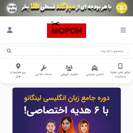
اپراتور تلفن همراه
رزرو هواپیما و
تاکسی اینترنتی
تخفیف گروهی
خدمات آنلاین
و اینترنت
هتل