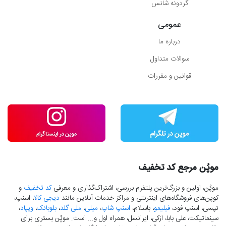
گردونه شانس
عمومی
درباره ما
سوالات متداول
قوانین و مقررات
موپُن مرجع کد تخفیف
موپُن، اولین و بزرگ‌ترین پلتفرم بررسی، اشتراک‌گذاری و معرفی
کد تخفیف
و
کوپن‌های فروشگاه‌های اینترنتی و مراکز خدمات آنلاین مانند
دیجی کالا
، اسنپ،
تپسی، اسنپ فود،
فیلیمو
، باسلام،
اسنپ شاپ
،
میلی
،
ملی گلد
،
بلوبانک
،
ویپاد
،
سینماتیکت، علی بابا، ازکی، ایرانسل، همراه اول و... است. موپُن بستری برای