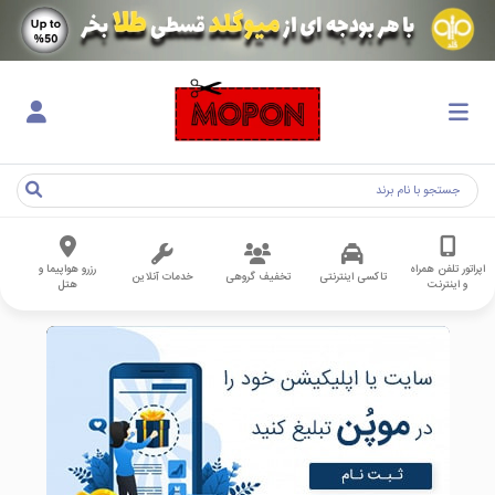
اپراتور تلفن همراه
رزرو هواپیما و
تاکسی اینترنتی
تخفیف گروهی
خدمات آنلاین
و اینترنت
هتل