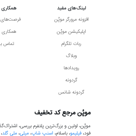
لینک‌های مفید
همکاری ب
افزونه مرورگر موپُن
فرصت‌های 
اپلیکیشن موپُن
همکاری با
ربات تلگرام
تماس با 
وبلاگ
رویدادها
گردونه
گردونه شانس
موپُن مرجع کد تخفیف
موپُن، اولین و بزرگ‌ترین پلتفرم بررسی، اشتراک‌
فود،
فیلیمو
، باسلام،
اسنپ شاپ
،
میلی
،
ملی گلد
،