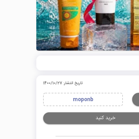
تاریخ انتشار: 1400/10/27
moponb
خرید کنید