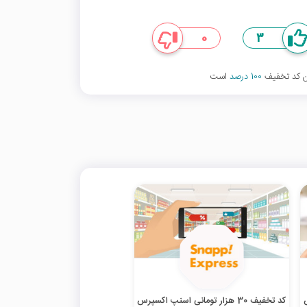
0
3
ین کد تخفیف
100 درصد
است
کد تخفیف 30 هزار تومانی اسنپ اکسپرس