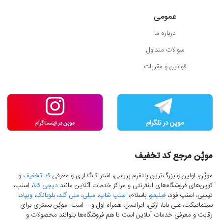
عمومی
درباره ما
سوالات متداول
قوانین و مقررات
موپُن مرجع کد تخفیف
موپُن، اولین و بزرگ‌ترین پلتفرم بررسی، اشتراک‌گذاری و معرفی
کد تخفیف
و
کوپن‌های فروشگاه‌های اینترنتی و مراکز خدمات آنلاین مانند
دیجی کالا
، اسنپ،
تپسی، اسنپ فود،
فیلیمو
، باسلام،
اسنپ شاپ
،
میلی
،
ملی گلد
،
بلوبانک
،
ویپاد
،
سینماتیکت، علی بابا، ازکی، ایرانسل، همراه اول و... است. موپُن بستری برای
رقابت و معرفی خدمات آنلاین است تا هم فروشگاه‌ها بتوانند محصولات و