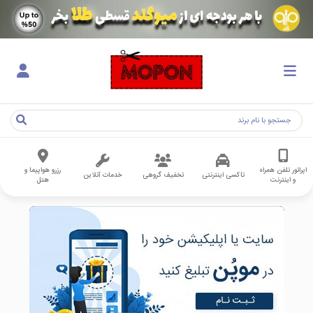
اپراتور تلفن همراه
رزرو هواپیما و
تاکسی اینترنتی
تخفیف گروهی
خدمات آنلاین
و اینترنت
هتل