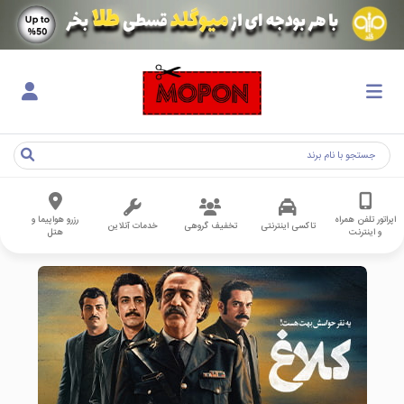
اپراتور تلفن همراه
رزرو هواپیما و
تاکسی اینترنتی
تخفیف گروهی
خدمات آنلاین
و اینترنت
هتل