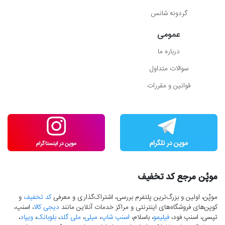
گردونه شانس
عمومی
درباره ما
سوالات متداول
قوانین و مقررات
موپُن مرجع کد تخفیف
موپُن، اولین و بزرگ‌ترین پلتفرم بررسی، اشتراک‌گذاری و معرفی
کد تخفیف
و
کوپن‌های فروشگاه‌های اینترنتی و مراکز خدمات آنلاین مانند
دیجی کالا
، اسنپ،
تپسی، اسنپ فود،
فیلیمو
، باسلام،
اسنپ شاپ
،
میلی
،
ملی گلد
،
بلوبانک
،
ویپاد
،