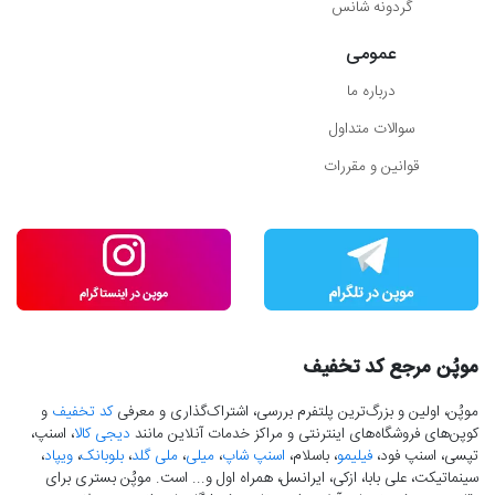
گردونه شانس
عمومی
درباره ما
سوالات متداول
قوانین و مقررات
موپُن مرجع کد تخفیف
موپُن، اولین و بزرگ‌ترین پلتفرم بررسی، اشتراک‌گذاری و معرفی
کد تخفیف
و
کوپن‌های فروشگاه‌های اینترنتی و مراکز خدمات آنلاین مانند
دیجی کالا
، اسنپ،
تپسی، اسنپ فود،
فیلیمو
، باسلام،
اسنپ شاپ
،
میلی
،
ملی گلد
،
بلوبانک
،
ویپاد
،
سینماتیکت، علی بابا، ازکی، ایرانسل، همراه اول و... است. موپُن بستری برای