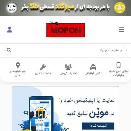
اپراتور تلفن همراه
رزرو هواپیما و
تاکسی اینترنتی
تخفیف گروهی
خدمات آنلاین
و اینترنت
هتل