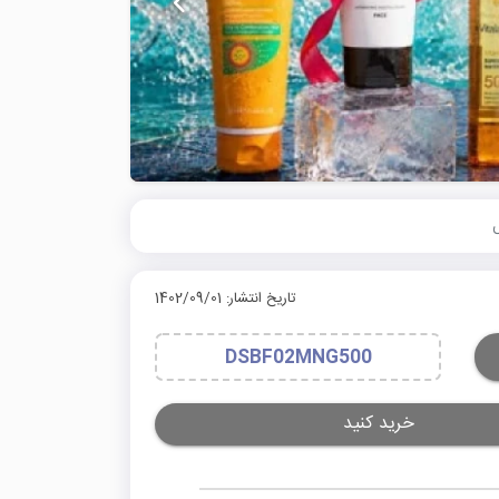
تاریخ انتشار: 1402/09/01
DSBF02MNG500
خرید کنید