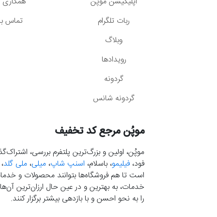
اپلیکیشن موپُن
همکاری با
ربات تلگرام
تماس با 
وبلاگ
رویدادها
گردونه
گردونه شانس
موپُن مرجع کد تخفیف
موپُن، اولین و بزرگ‌ترین پلتفرم بررسی، اشتراک‌
فود،
فیلیمو
، باسلام،
اسنپ شاپ
،
میلی
،
ملی گلد
،
است تا هم فروشگاه‌ها بتوانند محصولات و خدمات 
خدمات، به بهترین و در عین حال ارزان‌ترین آن‌ها 
را به نحو احسن و با بازدهی بیشتر برگزار کنند.