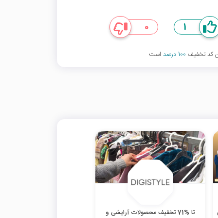
0
1
ین کد تخفیف
100 درصد
است
تا %71 تخفیف محصولات آرایشی و