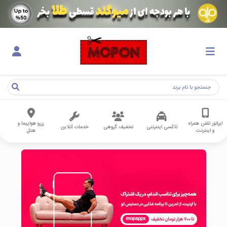
اپراتور تلفن همراه
رزرو هواپیما و
تاکسی اینترنتی
تخفیف گروهی
خدمات آنلاین
و اینترنت
هتل